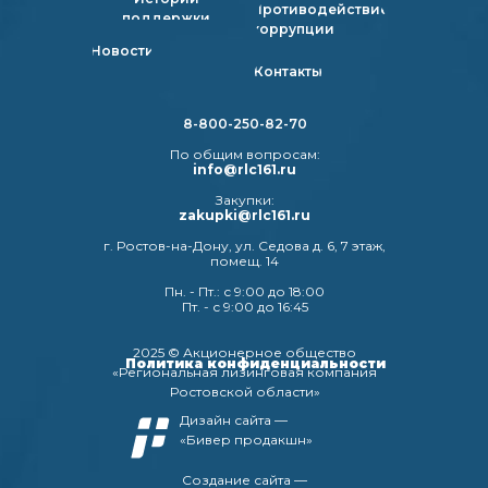
Противодействие
поддержки
коррупции
Новости
Контакты
8-800-250-82-70
По общим вопросам:
info@rlc161.ru
Закупки:
zakupki@rlc161.ru
г. Ростов-на-Дону, ул. Седова д. 6, 7 этаж,
помещ. 14
Пн. - Пт.: с 9:00 до 18:00
Пт. - с 9:00 до 16:45
2025 © Акционерное общество
Политика конфиденциальности
«Региональная лизинговая компания
Ростовской области»
Дизайн сайта —
«Бивер продакшн»
Создание сайта —